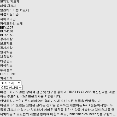
혈액암 치료제
폐암 치료제
알츠하이머병 치료제
약물전달기술
파이프라인
파이프라인 소개
BEY1107
BEY4101
BEY2153
공지사항
보도자료
공지사항
인사채용
채용절차
채용공고
임상정보
투자정보
GREETING
회사소개
.
비욘드바이오㈜는 창의적 접근 및 연구를 통하여 FIRST IN CLASS 혁신신약을 개발
하는 주도적인 R&D 전문회사를 지향합니다.
안녕하십니까? 비욘드바이오㈜ 홈페이지에 오신 모든 분들을 환영합니다.
비욘드바이오㈜는 생명을 살리는 신약을 연구하고 개발하는 R&D 전문회사입니다.
특히 치료제가 없거나 치료하기 어려운 질환을 위한 신약을 개발하고 치료효과를 극
대화하는 치료요법의 개발을 통하여 미충족 수요(unmet medical needs)를 구현하고