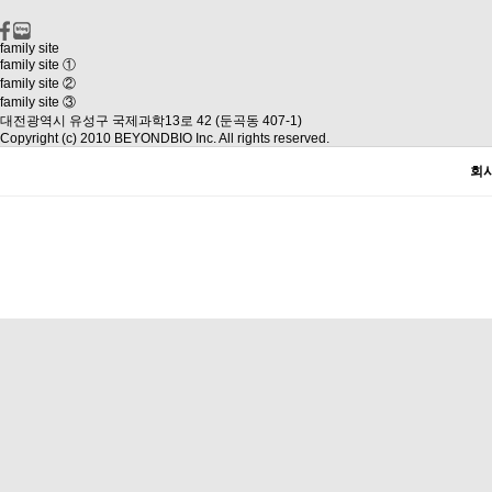
family site
family site ①
family site ②
family site ③
대전광역시 유성구 국제과학13로 42 (둔곡동 407-1)
Copyright (c) 2010 BEYONDBIO Inc. All rights reserved.
회