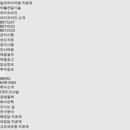
알츠하이머병 치료제
약물전달기술
파이프라인
파이프라인 소개
BEY1107
BEY4101
BEY2153
공지사항
보도자료
공지사항
인사채용
채용절차
채용공고
임상정보
투자정보
MENU
KOR
ENG
회사소개
CEO 인사말
경영철학
회사연혁
오시는 길
연구분야
췌장암 치료제
대장암 치료제
교모세포종 치료제