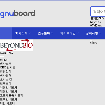
인기검색어
bey1107
0TId5lws
1
conducting
회사소개
연구분야
파이프라인
공지사항
액면분할
2
clinic
KOR
ENG
MENU
회사소개
CEO 인사말
경영철학
회사연혁
오시는 길
연구분야
췌장암 치료제
대장암 치료제
교모세포종 치료제
혈액암 치료제
폐암 치료제